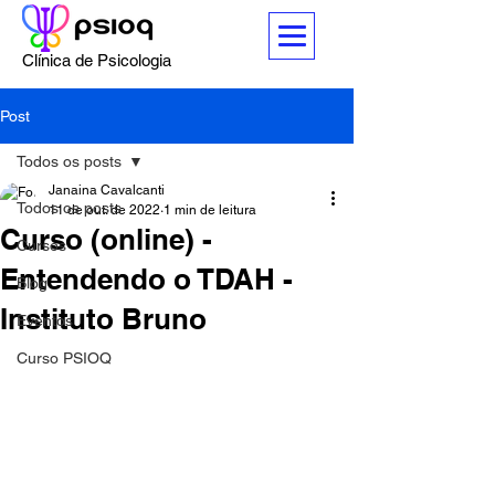
Clínica de Psicologia
Post
Todos os posts
Janaina Cavalcanti
Todos os posts
11 de out. de 2022
1 min de leitura
Curso (online) -
Cursos
Entendendo o TDAH -
Blog
Instituto Bruno
Eventos
Curso PSIOQ