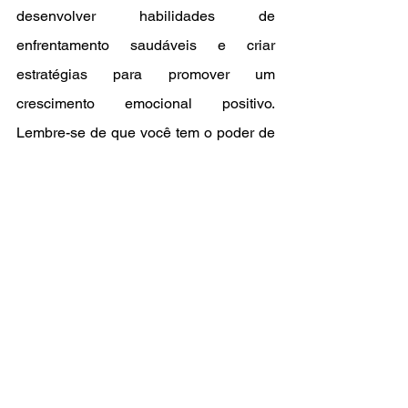
desenvolver habilidades de 
enfrentamento saudáveis e criar 
estratégias para promover um 
crescimento emocional positivo. 
Lembre-se de que você tem o poder de 
se libertar desse ciclo autodestrutivo e 
criar uma vida plena e satisfatória.
Procure ajuda de um profissional.
Janaina Cavalcanti CRP 05/69842
#JanainaCavalcantipsi
#apoioemocional
autocuidado
auto sabotagem
Blog