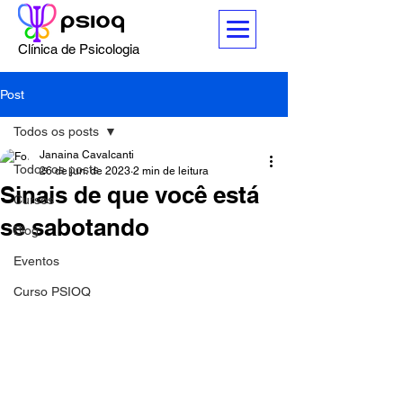
Clínica de Psicologia
Post
Todos os posts
Janaina Cavalcanti
Todos os posts
26 de jun. de 2023
2 min de leitura
Sinais de que você está
Cursos
se sabotando
Blog
Eventos
Curso PSIOQ