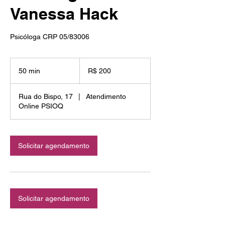
Vanessa Hack
Psicóloga CRP 05/83006
200
Reais
50 min
5
R$ 200
brasileiros
0
m
Rua do Bispo, 17
|
Atendimento
i
Online PSIOQ
n
Solicitar agendamento
Solicitar agendamento