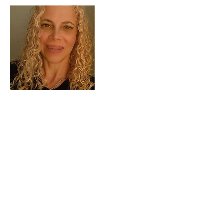
Atenção: Este site não oferece tratamento ou
aconselhamento imediato para pessoas em crise
suicida. Em caso de crise, ligue para
188 (CVV)
ou
acesse o site
www.cvv.org.br
. Em caso de
emergência, procure atendimento em um hospital
mais próximo.
Janaina Cavalcanti
Responsável Técnico
CRP 05/69842
Para você
PSIOQ PSICOLOGIA
Quem somos