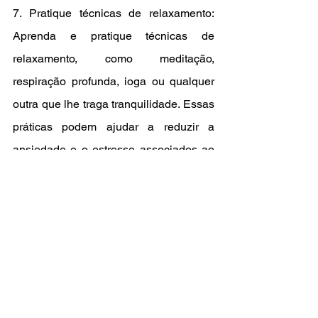
7. Pratique técnicas de relaxamento: 
Aprenda e pratique técnicas de 
relaxamento, como meditação, 
respiração profunda, ioga ou qualquer 
outra que lhe traga tranquilidade. Essas 
práticas podem ajudar a reduzir a 
ansiedade e o estresse associados ao 
TOC.
8. Evite a busca por certezas: O TOC 
muitas vezes envolve a necessidade de 
ter certeza absoluta sobre algo. 
Aprenda a tolerar a incerteza e a não 
dar tanta importância a ela. Reconheça 