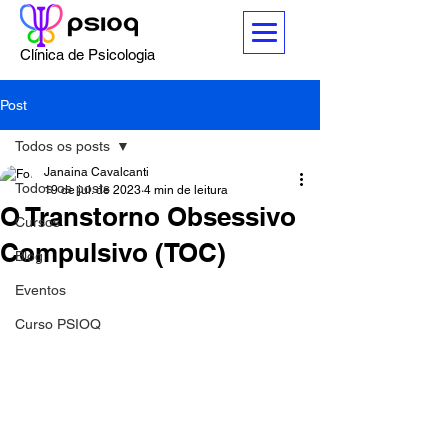
Clínica de Psicologia
Post
Todos os posts
Janaina Cavalcanti
Todos os posts
19 de jul. de 2023
4 min de leitura
O Transtorno Obsessivo
Cursos
Compulsivo (TOC)
Blog
Eventos
Curso PSIOQ